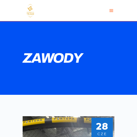
ZAWODY
28
CZE