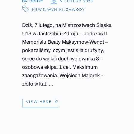
By:
admin
7 LUTEGO 2026
NEWS
,
WYNIKI
,
ZAWODY
Dziś, 7 lutego, na Mistrzostwach Śląska
U13 w Jastrzębiu-Zdroju – podczas II
Memoriału Beaty Maksymow-Wendt –
pokazaliśmy, czym jest siła drużyny,
serce do walki i duch wojownika 8-
osobowa ekipa. 1 cel. Maksimum
zaangażowania. Wojciech Majorek –
złoto w kat.
VIEW HERE