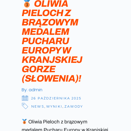
OLIWIA
PIELOCH Z
BRĄZOWYM
MEDALEM
PUCHARU
EUROPY W
KRANJSKIEJ
GORZE
(SŁOWENIA)!
By:
admin
26 PAŹDZIERNIKA 2025
NEWS
,
WYNIKI
,
ZAWODY
Oliwia Pieloch z brązowym
medalem Pucharu Europy w Kranjskiej