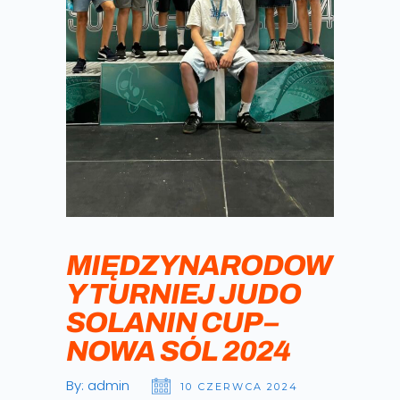
MIĘDZYNARODOW
Y TURNIEJ JUDO
SOLANIN CUP –
NOWA SÓL 2024
By:
admin
10 CZERWCA 2024