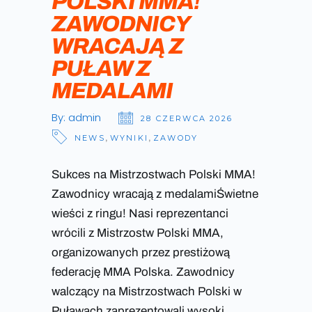
POLSKI MMA!
ZAWODNICY
WRACAJĄ Z
PUŁAW Z
MEDALAMI
By:
admin
28 CZERWCA 2026
NEWS
,
WYNIKI
,
ZAWODY
Sukces na Mistrzostwach Polski MMA!
Zawodnicy wracają z medalamiŚwietne
wieści z ringu! Nasi reprezentanci
wrócili z Mistrzostw Polski MMA,
organizowanych przez prestiżową
federację MMA Polska. Zawodnicy
walczący na Mistrzostwach Polski w
Puławach zaprezentowali wysoki