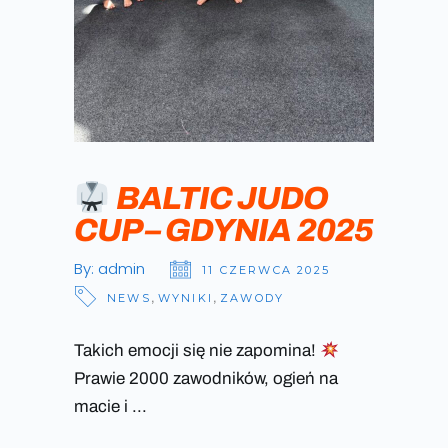
BALTIC JUDO
CUP – GDYNIA 2025
By:
admin
11 CZERWCA 2025
NEWS
,
WYNIKI
,
ZAWODY
Takich emocji się nie zapomina!
Prawie 2000 zawodników, ogień na
macie i