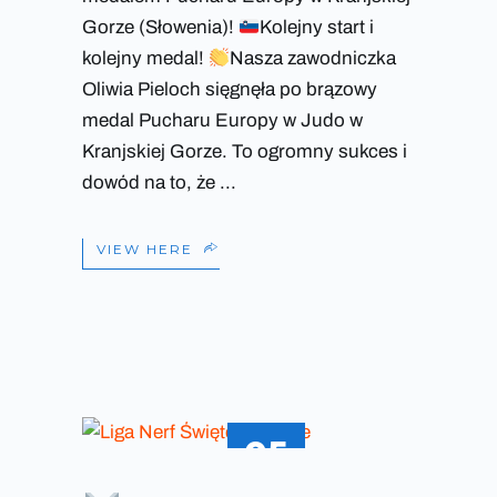
Gorze (Słowenia)!
Kolejny start i
kolejny medal!
Nasza zawodniczka
Oliwia Pieloch sięgnęła po brązowy
medal Pucharu Europy w Judo w
Kranjskiej Gorze. To ogromny sukces i
dowód na to, że
VIEW HERE
05
PAŹ