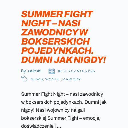
SUMMER FIGHT
NIGHT – NASI
ZAWODNICY W
BOKSERSKICH
POJEDYNKACH.
DUMNI JAK NIGDY!
By:
admin
18 STYCZNIA 2026
NEWS
,
WYNIKI
,
ZAWODY
Summer Fight Night – nasi zawodnicy
w bokserskich pojedynkach. Dumni jak
nigdy! Nasi wojownicy na gali
bokserskiej Summer Fight – emocje,
doświadczenie i