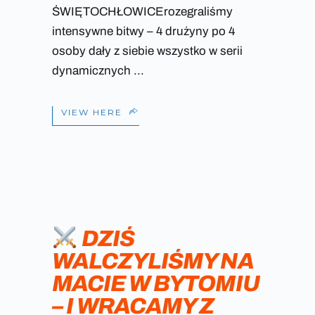
ŚWIĘTOCHŁOWICErozegraliśmy
intensywne bitwy – 4 drużyny po 4
osoby dały z siebie wszystko w serii
dynamicznych
VIEW HERE
DZIŚ
WALCZYLIŚMY NA
MACIE W BYTOMIU
– I WRACAMY Z