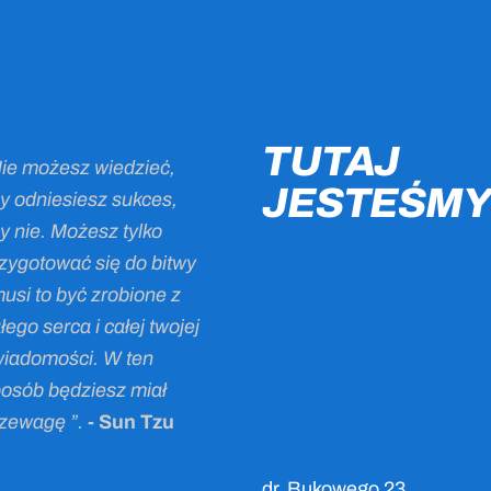
TUTAJ
ie możesz wiedzieć,
JESTEŚMY
y odniesiesz sukces,
y nie. Możesz tylko
zygotować się do bitwy
musi to być zrobione z
łego serca i całej twojej
iadomości. W ten
osób będziesz miał
zewagę ”.
- Sun Tzu
dr. Bukowego 23