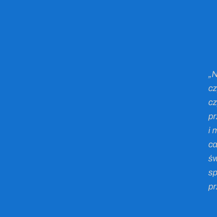
„N
cz
cz
pr
i 
ca
św
sp
pr