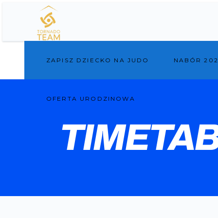
ZAPISZ DZIECKO NA JUDO
NABÓR 202
OFERTA URODZINOWA
TIMETA