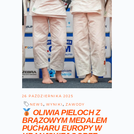
26 PAŹDZIERNIKA 2025
,
,
NEWS
WYNIKI
ZAWODY
OLIWIA PIELOCH Z
BRĄZOWYM MEDALEM
PUCHARU EUROPY W