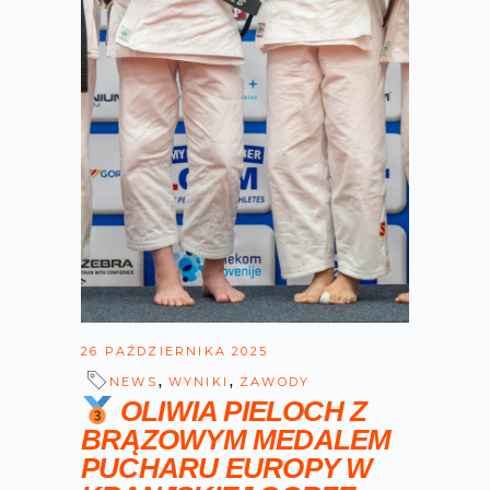
26 PAŹDZIERNIKA 2025
,
,
NEWS
WYNIKI
ZAWODY
OLIWIA PIELOCH Z
BRĄZOWYM MEDALEM
PUCHARU EUROPY W