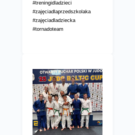
#treningidladzieci
#zajęciadlaprzedszkolaka
#zajęciadladziecka
#tornadoteam