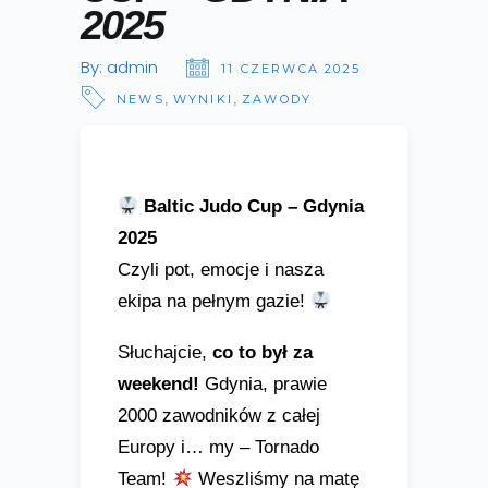
2025
By:
admin
11 CZERWCA 2025
,
,
NEWS
WYNIKI
ZAWODY
Baltic Judo Cup – Gdynia
2025
Czyli pot, emocje i nasza
ekipa na pełnym gazie!
Słuchajcie,
co to był za
weekend!
Gdynia, prawie
2000 zawodników z całej
Europy i… my – Tornado
Team!
Weszliśmy na matę