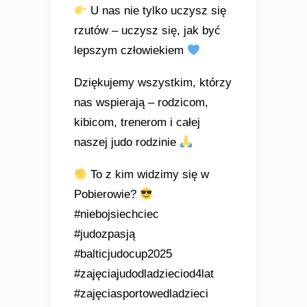
U nas nie tylko uczysz się
rzutów – uczysz się, jak być
lepszym człowiekiem
Dziękujemy wszystkim, którzy
nas wspierają – rodzicom,
kibicom, trenerom i całej
naszej judo rodzinie
To z kim widzimy się w
Pobierowie?
#niebojsiechciec
#judozpasją
#balticjudocup2025
#zajęciajudodladzieciod4lat
#zajęciasportowedladzieci