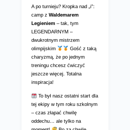
A po turnieju? Kropka nad „i”:
camp z
Waldemarem
Legieniem
– tak, tym
LEGENDARNYM –
dwukrotnym mistrzem
olimpijskim
Gość z taką
charyzmą, że po jednym
treningu chcesz ćwiczyć
jeszcze więcej. Totalna
inspiracja!
To był nasz ostatni start dla
tej ekipy w tym roku szkolnym
– czas złapać chwilę
oddechu… ale tylko na
moment!
Bo za chwilę