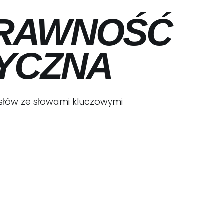
RAWNOŚĆ
ZYCZNA
 słów ze słowami kluczowymi