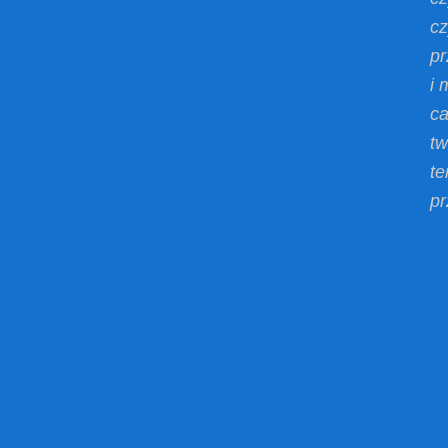
cz
pr
i 
ca
tw
te
pr