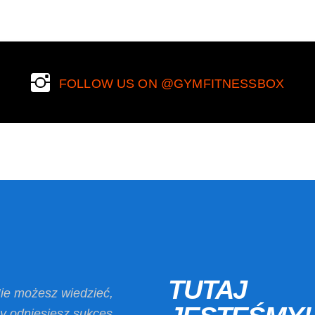
FOLLOW US ON @GYMFITNESSBOX
TUTAJ
ie możesz wiedzieć,
y odniesiesz sukces,