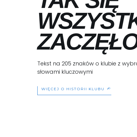
WSZYST
ZACZĘŁ
Tekst na 205 znaków o klubie z wyb
słowami kluczowymi
WIĘCEJ O HISTORII KLUBU