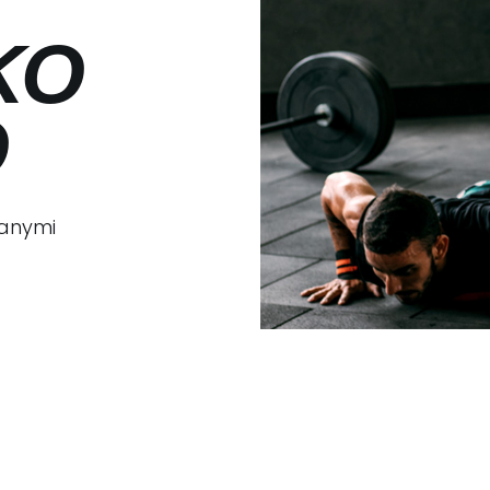
KO
O
ranymi