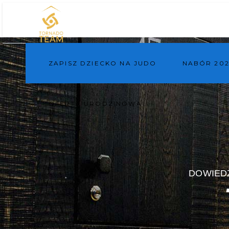
ZAPISZ DZIECKO NA JUDO
NABÓR 202
OFERTA URODZINOWA
DOWIEDZ