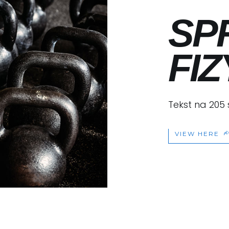
SP
FI
Tekst na 205
VIEW HERE