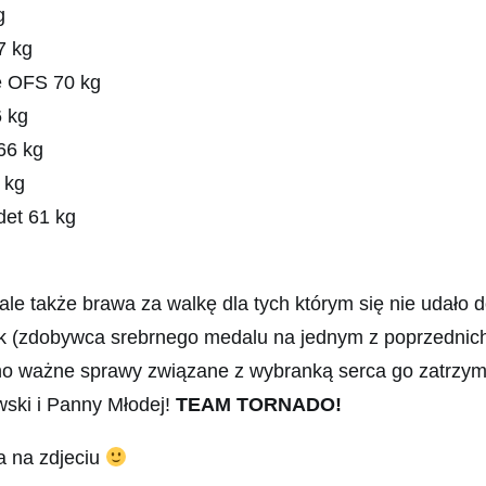
g
7 kg
e OFS 70 kg
6 kg
66 kg
 kg
det 61 kg
le także brawa za walkę dla tych którym się nie udało 
k (zdobywca srebrnego medalu na jednym z poprzednich 
no ważne sprawy związane z wybranką serca go zatrz
wski i Panny Młodej!
TEAM TORNADO!
a na zdjeciu