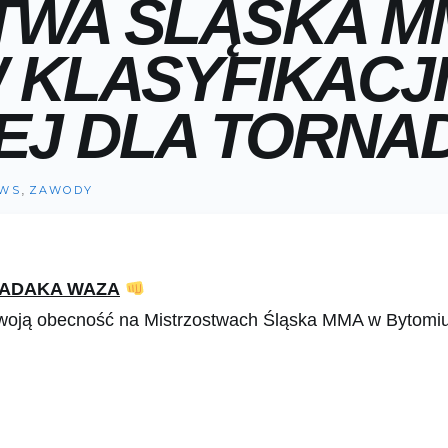
WA ŚLĄSKA MMA
 KLASYFIKACJI
J DLA TORNAD
,
WS
ZAWODY
HADAKA WAZA
woją obecność na Mistrzostwach Śląska MMA w Bytomiu