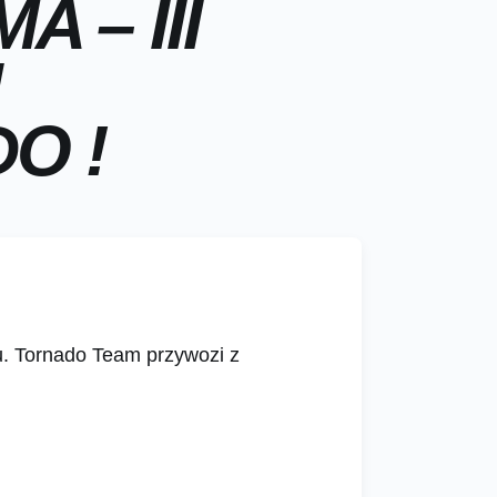
 – III
O !
. Tornado Team przywozi z