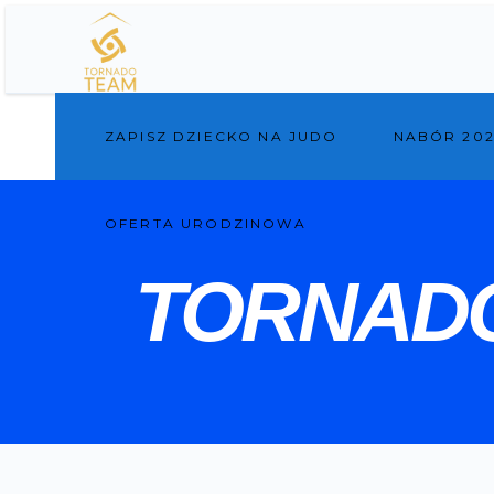
ZAPISZ DZIECKO NA JUDO
NABÓR 202
OFERTA URODZINOWA
TORNAD