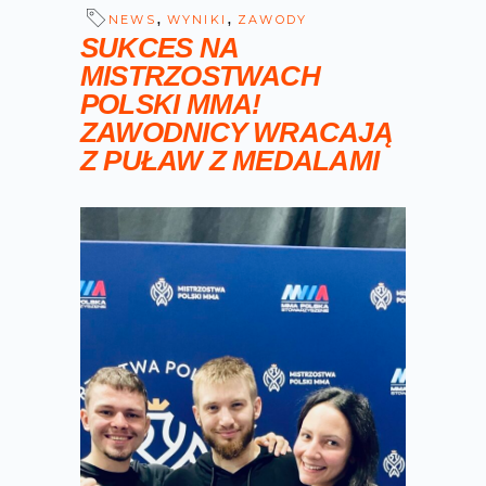
,
,
NEWS
WYNIKI
ZAWODY
SUKCES NA
MISTRZOSTWACH
POLSKI MMA!
ZAWODNICY WRACAJĄ
Z PUŁAW Z MEDALAMI