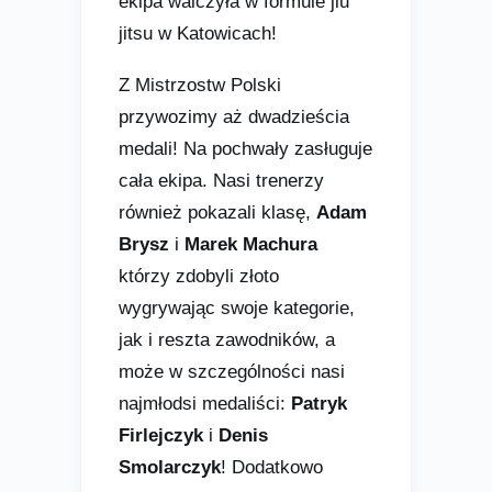
ekipa walczyła w formule jiu
jitsu w Katowicach!
Z Mistrzostw Polski
przywozimy aż dwadzieścia
medali! Na pochwały zasługuje
cała ekipa. Nasi trenerzy
również pokazali klasę,
Adam
Brysz
i
Marek Machura
którzy zdobyli złoto
wygrywając swoje kategorie,
jak i reszta zawodników, a
może w szczególności nasi
najmłodsi medaliści:
Patryk
Firlejczyk
i
Denis
Smolarczyk
! Dodatkowo