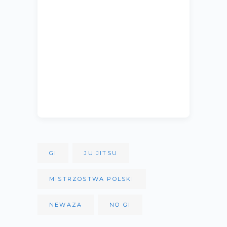
GI
JU JITSU
MISTRZOSTWA POLSKI
NEWAZA
NO GI