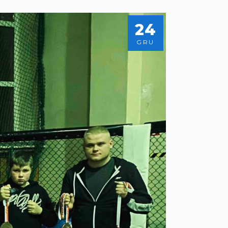
24
GRU