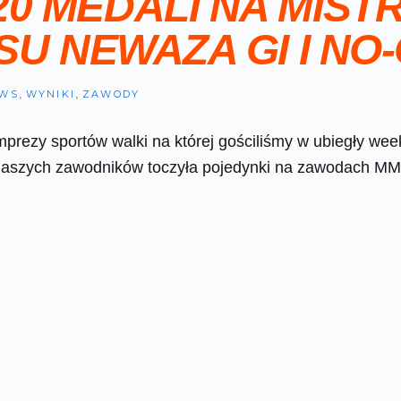
20 MEDALI NA MIS
SU NEWAZA GI I NO-
,
,
WS
WYNIKI
ZAWODY
rezy sportów walki na której gościliśmy w ubiegły week
aszych zawodników toczyła pojedynki na zawodach MMA,