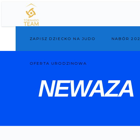
ZAPISZ DZIECKO NA JUDO
NABÓR 202
OFERTA URODZINOWA
NEWAZA 