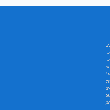
„N
cz
cz
pr
i 
ca
tw
te
pr